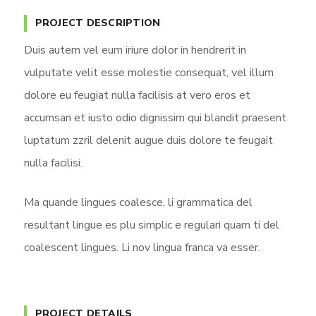
a
t
t
y
e
t
PROJECT DESCRIPTION
i
Duis autem vel eum iriure dolor in hendrerit in
n
vulputate velit esse molestie consequat, vel illum
g
dolore eu feugiat nulla facilisis at vero eros et
s
accumsan et iusto odio dignissim qui blandit praesent
luptatum zzril delenit augue duis dolore te feugait
nulla facilisi.
Ma quande lingues coalesce, li grammatica del
resultant lingue es plu simplic e regulari quam ti del
coalescent lingues. Li nov lingua franca va esser.
PROJECT DETAILS