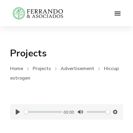
Projects
Home
Projects
Advertisement
Hiccup
estrogen
00:00
P
M
S
l
u
e