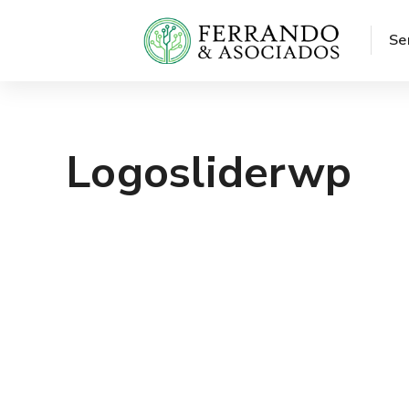
Se
Logosliderwp